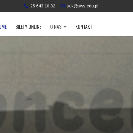
25 643 10 82
uok@uws.edu.pl
OME
BILETY ONLINE
O NAS
KONTAKT