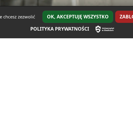
OK, AKCEPTUJĘ WSZYSTKO
ZABL
e chcesz zezwolić
POLITYKA PRYWATNOŚCI
Nasze sekcje